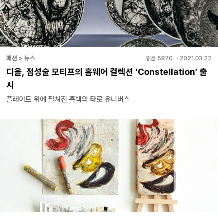
패션 > 뉴스
읽음
5870
・
2021.03.22
디올, 점성술 모티프의 홈웨어 컬렉션 ‘Constellation’ 출
시
플레이트 위에 펼쳐진 흑백의 타로 유니버스