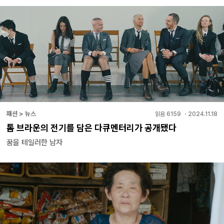
패션 > 뉴스
읽음
6159
・
2024.11.18
톰 브라운의 전기를 담은 다큐멘터리가 공개됐다
꿈을 테일러한 남자