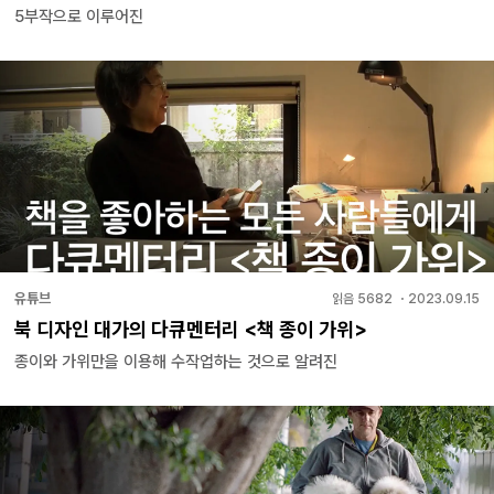
5부작으로 이루어진
유튜브
읽음
5682
・
2023.09.15
북 디자인 대가의 다큐멘터리 <책 종이 가위>
종이와 가위만을 이용해 수작업하는 것으로 알려진