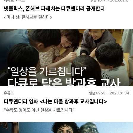
라이프 > 섹스
읽음
9317
・
2023.02.17
넷플릭스, 폰허브 파헤치는 다큐멘터리 공개한다
<머니 샷: 폰허브를 말하다>
유튜브
읽음
6955
・
2023.01.04
다큐멘터리 영화 <나는 마을 방과후 교사입니다>
“수학도 영어도 아닌 일상을 가르칩니다”