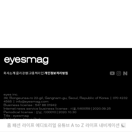
회사소개
|
윤리강령
|
고충처리인
|
개인정보처리방침
eyes inc.
39, Bongeunsa-ro 22-gil, Gangnam-gu, Seoul, Republic of Korea |
070 4232
4565
|
info@eyesmag.com
Business license : 547 88 01942
Internet news service business license :
서울,자
60059 | 2020.09.25
Periodical license :
강남,
가00010 | 2020.10.30
Title : eyesmag
Publisher : Jinpyo Park
News manager & Editorial officer : Youlim Heo
홈
패션
라이프
에디토리얼
유튜브
A to Z
라이프 내비게이션