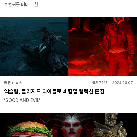
흡혈귀를 테마로 한
패션 > 뉴스
읽음
7415
・
2023.06.07
엑슬림, 블리자드 디아블로 4 협업 컬렉션 론칭
‘GOOD AND EVIL’