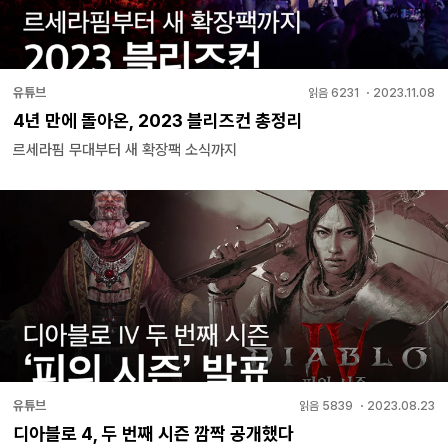
유튜브
읽음
6231
・
2023.11.08
4년 만에 돌아온, 2023 블리즈컨 총정리
르세라핌 무대부터 새 확장팩 소식까지
유튜브
읽음
5839
・
2023.08.23
디아블로 4, 두 번째 시즌 깜짝 공개했다