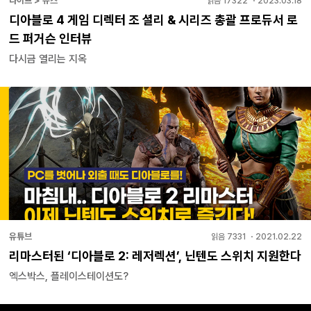
라이프 > 뉴스
읽음
17322
・
2023.03.18
디아블로 4 게임 디렉터 조 셜리 & 시리즈 총괄 프로듀서 로
드 퍼거슨 인터뷰
다시금 열리는 지옥
유튜브
읽음
7331
・
2021.02.22
리마스터된 ‘디아블로 2: 레저렉션’, 닌텐도 스위치 지원한다
엑스박스, 플레이스테이션도?