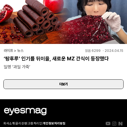
라이프 > 뉴스
읽음
6299
・
2024.04.15
‘탕후루’ 인기를 뒤이을, 새로운 MZ 간식이 등장했다
일명 ‘과일 가죽’
더보기
회사소개
|
윤리강령
|
고충처리인
|
개인정보처리방침