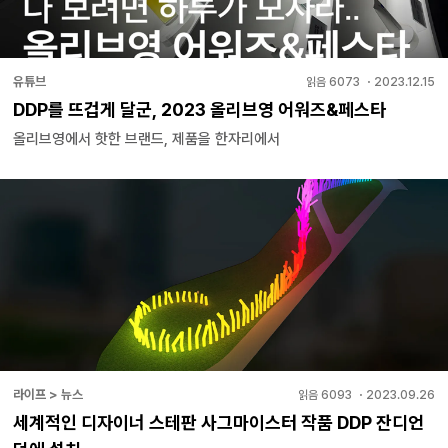
유튜브
읽음
6073
・
2023.12.15
DDP를 뜨겁게 달군, 2023 올리브영 어워즈&페스타
올리브영에서 핫한 브랜드, 제품을 한자리에서
라이프 > 뉴스
읽음
6093
・
2023.09.26
세계적인 디자이너 스테판 사그마이스터 작품 DDP 잔디언