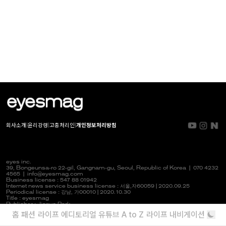
회사소개
|
윤리강령
|
고충처리인
|
개인정보처리방침
eyes inc.
39, Bongeunsa-ro 22-gil, Gangnam-gu, Seoul, Republic of Korea |
070 4232
4565
|
info@eyesmag.com
Business license : 547 88 01942
Internet news service business license :
서울,자
60059 | 2020.09.25
Periodical license :
강남,
가00010 | 2020.10.30
Title : eyesmag
Publisher : Jinpyo Park
News manager & Editorial officer : Youlim Heo
홈
패션
라이프
에디토리얼
유튜브
A to Z
라이프 내비게이션