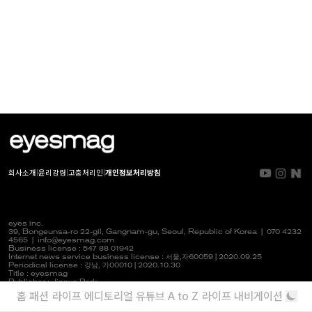
회사소개
|
윤리강령
|
고충처리인
|
개인정보처리방침
eyes inc.
39, Bongeunsa-ro 22-gil, Gangnam-gu, Seoul, Republic of Korea |
070 4232
4565
|
info@eyesmag.com
Business license : 547 88 01942
Internet news service business license :
서울,자
60059 | 2020.09.25
Periodical license :
강남,
가00010 | 2020.10.30
Title : eyesmag
Publisher : Jinpyo Park
News manager & Editorial officer : Youlim Heo
홈
패션
라이프
에디토리얼
유튜브
A to Z
라이프 내비게이션