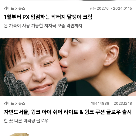
라이프 > 뉴스
읽음
20276
・
2024.01.15
1월부터 PX 입점하는 닥터지 달팽이 크림
온 가족이 사용 가능한 저자극 보습 라인까지
라이프 > 뉴스
읽음
14888
・
2023.12.18
자빈드서울, 윙크 아이 쉬머 라이트 & 윙크 쿠션 글로우 출시
한 끗 다른 미러링 글로우