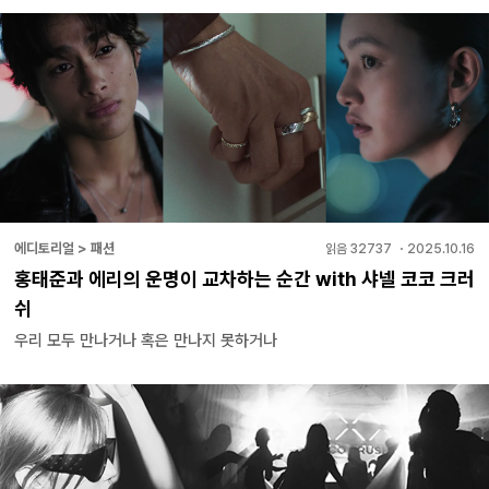
에디토리얼 > 패션
읽음
32737
・
2025.10.16
홍태준과 에리의 운명이 교차하는 순간 with 샤넬 코코 크러
쉬
우리 모두 만나거나 혹은 만나지 못하거나