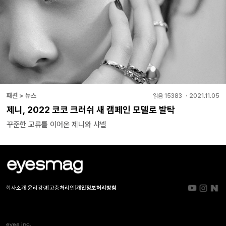
패션 > 뉴스
읽음
15383
・
2021.11.05
제니, 2022 코코 크러쉬 새 캠페인 모델로 발탁
꾸준한 교류를 이어온 제니와 샤넬
회사소개
|
윤리강령
|
고충처리인
|
개인정보처리방침
eyes inc.