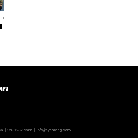
30
해
리방침
rea |
070 4232 4565
|
info@eyesmag.com