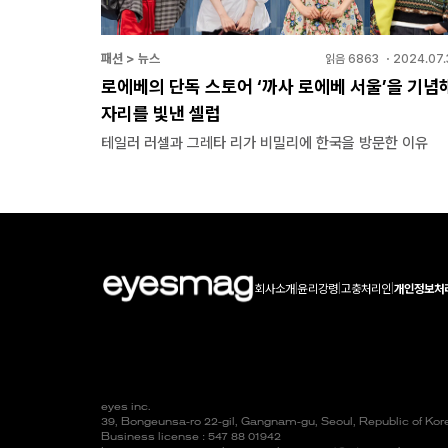
패션 > 뉴스
읽음
6863
・
2024.07.
로에베의 단독 스토어 ‘까사 로에베 서울’을 기념
자리를 빛낸 셀럽
테일러 러셀과 그레타 리가 비밀리에 한국을 방문한 이유
회사소개
|
윤리강령
|
고충처리인
|
개인정보처
eyes inc.
39, Bongeunsa-ro 22-gil, Gangnam-gu, Seoul, Republic of Ko
Business license : 547 88 01942