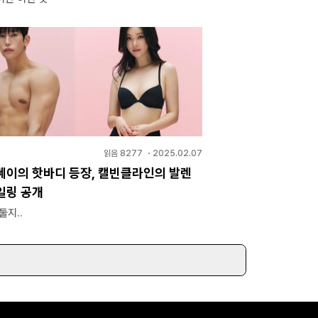
읽음
8277
・
2025.02.07
쎄이의 핫바디 등장, 캘빈클라인의 발렌
일링 공개
둘지..