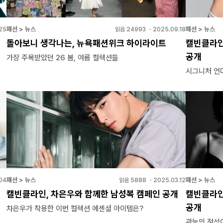
패션 > 뉴스
패션 > 뉴스
25
읽음
24993
・
2025.09.18
돌아보니 생각나는, 뉴욕패션위크 하이라이트
캘빈클라인
공개
가장 주목받았던 26 봄, 여름 컬렉션들
시그니처 언
패션 > 뉴스
패션 > 뉴스
04
읽음
5888
・
2025.03.12
캘빈클라인, 차은우와 함께한 남성복 캠페인 공개
캘빈클라인
공개
차은우가 착용한 이번 컬렉션 에센셜 아이템은?
관능의 정석