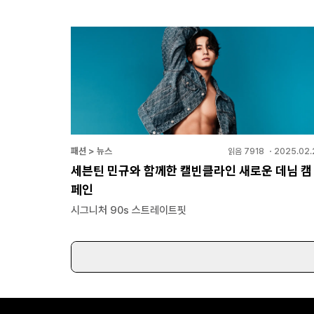
패션 > 뉴스
읽음
7918
・
2025.02.
세븐틴 민규와 함께한 캘빈클라인 새로운 데님 캠
페인
시그니처 90s 스트레이트핏