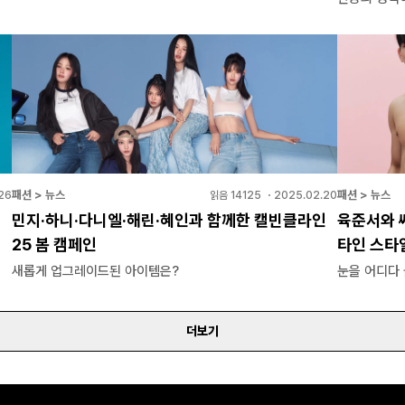
패션 > 뉴스
패션 > 뉴스
26
읽음
14125
・
2025.02.20
민지·하니·다니엘·해린·혜인과 함께한 캘빈클라인
육준서와 
25 봄 캠페인
타인 스타
새롭게 업그레이드된 아이템은?
눈을 어디다 
더보기