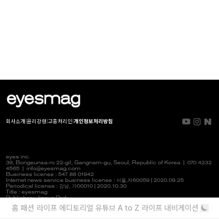
회사소개
|
윤리강령
|
고충처리인
|
개인정보처리방침
eyes inc.
39, Bongeunsa-ro 22-gil, Gangnam-gu, Seoul, Republic of Korea |
070 4232
4565
|
info@eyesmag.com
Business license : 547 88 01942
Internet news service business license :
서울,자
60059 | 2020.09.25
Periodical license :
강남,
가00010 | 2020.10.30
Title : eyesmag
Publisher : Jinpyo Park
News manager & Editorial officer : Youlim Heo
홈
패션
라이프
에디토리얼
유튜브
A to Z
라이프 내비게이션