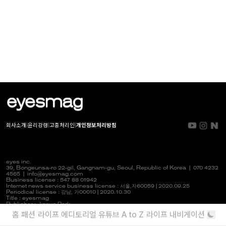
회사소개
|
윤리강령
|
고충처리인
|
개인정보처리방침
eyes inc.
39, Bongeunsa-ro 22-gil, Gangnam-gu, Seoul, Republic of Korea |
070 4232
4565
|
info@eyesmag.com
Business license : 547 88 01942
Internet news service business license :
서울,자
60059 | 2020.09.25
Periodical license :
강남,
가00010 | 2020.10.30
Title : eyesmag
Publisher : Jinpyo Park
News manager & Editorial officer : Youlim Heo
홈
패션
라이프
에디토리얼
유튜브
A to Z
라이프 내비게이션