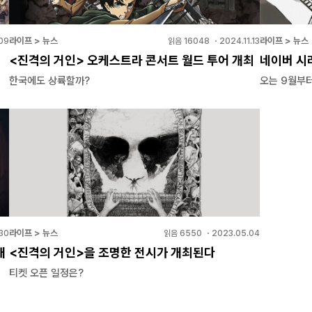
라이프 > 뉴스
라이프 > 뉴스
09
읽음
16048
・
2024.11.13
<진격의 거인> 오케스트라 콘서트 월드 투어 개최
네이버 시
한국에도 상륙할까?
오는 9월부터
라이프 > 뉴스
.30
읽음
6550
・
2023.05.04
개
<진격의 거인>을 조명한 전시가 개최된다
티켓 오픈 일정은?