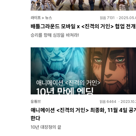
라이프 > 뉴스
읽음
7131
・
2025.05.
배틀그라운드 모바일 x <진격의 거인> 협업 전개
승리를 향해 심장을 바쳐라!
유튜브
읽음
6464
・
2023.10
애니메이션 <진격의 거인> 최종화, 11월 4일 공
한다
10년 대장정의 끝