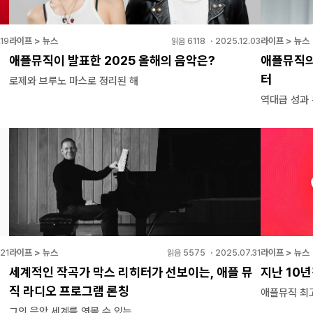
라이프 > 뉴스
라이프 > 뉴스
19
읽음
6118
・
2025.12.03
애플뮤직이 발표한 2025 올해의 음악은?
애플뮤직의
터
로제와 브루노 마스로 정리된 해
역대급 성과 
라이프 > 뉴스
라이프 > 뉴스
.21
읽음
5575
・
2025.07.31
세계적인 작곡가 막스 리히터가 선보이는, 애플 뮤
지난 10
직 라디오 프로그램 론칭
애플뮤직 최고
그의 음악 세계를 엿볼 수 있는