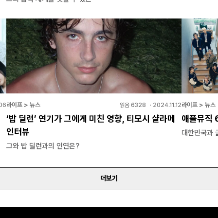
라이프 > 뉴스
라이프 > 뉴스
06
읽음
6328
・
2024.11.12
?
‘밥 딜런’ 연기가 그에게 미친 영향, 티모시 샬라메
애플뮤직 6
인터뷰
대한민국과 
그와 밥 딜런과의 인연은?
더보기