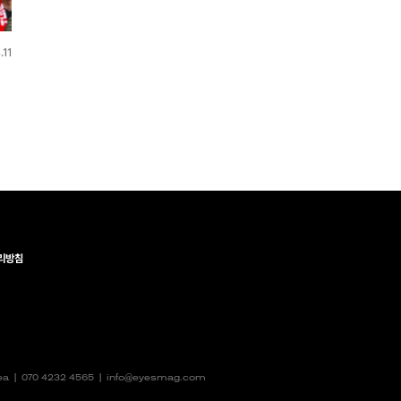
.11
리방침
rea |
070 4232 4565
|
info@eyesmag.com