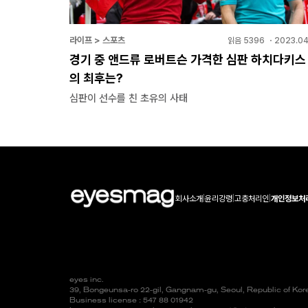
라이프 > 스포츠
읽음
5396
・
2023.04
경기 중 앤드류 로버트슨 가격한 심판 하치다키스
의 최후는?
심판이 선수를 친 초유의 사태
회사소개
|
윤리강령
|
고충처리인
|
개인정보처
eyes inc.
39, Bongeunsa-ro 22-gil, Gangnam-gu, Seoul, Republic of Ko
Business license : 547 88 01942