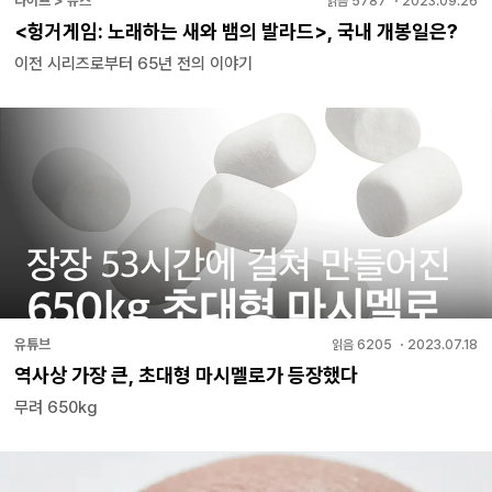
라이프 > 뉴스
읽음
5787
・
2023.09.26
<헝거게임: 노래하는 새와 뱀의 발라드>, 국내 개봉일은?
이전 시리즈로부터 65년 전의 이야기
유튜브
읽음
6205
・
2023.07.18
역사상 가장 큰, 초대형 마시멜로가 등장했다
무려 650kg