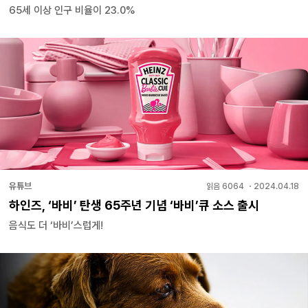
65세 이상 인구 비율이 23.0%
유튜브
읽음
6064
・
2024.04.18
하인즈, ‘바비’ 탄생 65주년 기념 ‘바비’큐 소스 출시
음식도 더 ‘바비’스럽게!