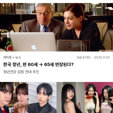
라이프 > 뉴스
읽음
8790
・
2025.11.03
한국 정년, 만 60세 → 65세 연장된다?
정년연장 입법 연내 추진