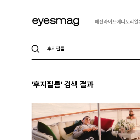
패션
라이프
에디토리얼
'
후지필름
' 검색 결과