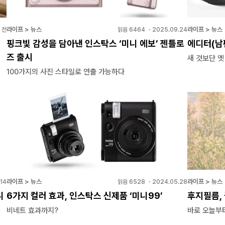
라이프 > 뉴스
라이프 > 뉴스
 전
읽음
6464
・
2025.09.24
핑크빛 감성을 담아낸 인스탁스 ‘미니 에보’ 젠틀로
에디터(남
즈 출시
새 것보단 옛
100가지의 사진 스타일로 연출 가능하다
라이프 > 뉴스
라이프 > 뉴스
14
읽음
6528
・
2024.05.28
니
6가지 컬러 효과, 인스탁스 신제품 ‘미니99’
후지필름,
비네트 효과까지?
바로 오늘부