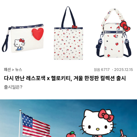
패션 > 뉴스
읽음
6717
・
2025.12.15
다시 만난 레스포색 x 헬로키티, 겨울 한정판 컬렉션 출시
출시일은?