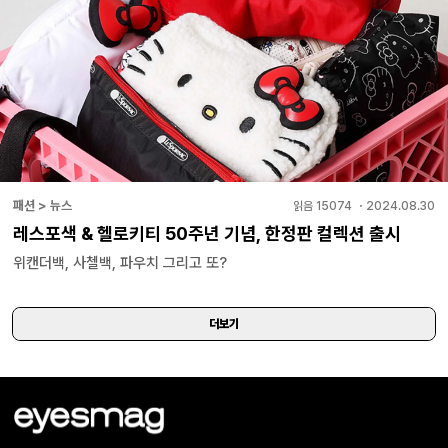
패션 > 뉴스
읽음
15074
・
2024.08.30
레스포색 & 헬로키티 50주년 기념, 한정판 컬렉션 출시
위캔더백, 사첼백, 파우치 그리고 또?
더보기