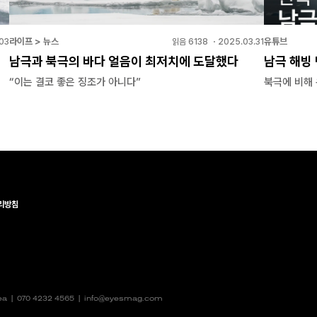
라이프 > 뉴스
유튜브
03
읽음
6138
・
2025.03.31
남극과 북극의 바다 얼음이 최저치에 도달했다
남극 해빙
“이는 결코 좋은 징조가 아니다”
북극에 비해 
리방침
rea |
070 4232 4565
|
info@eyesmag.com