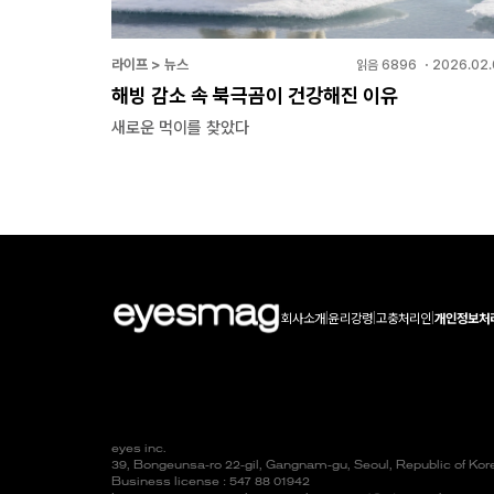
라이프 > 뉴스
읽음
6896
・
2026.02.
해빙 감소 속 북극곰이 건강해진 이유
새로운 먹이를 찾았다
회사소개
|
윤리강령
|
고충처리인
|
개인정보처
eyes inc.
39, Bongeunsa-ro 22-gil, Gangnam-gu, Seoul, Republic of Ko
Business license : 547 88 01942