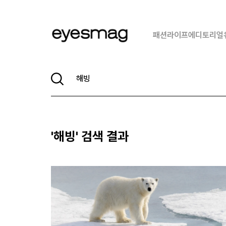
패션
라이프
에디토리얼
'
해빙
' 검색 결과