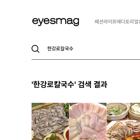
패션
라이프
에디토리얼
'
한강로칼국수
' 검색 결과