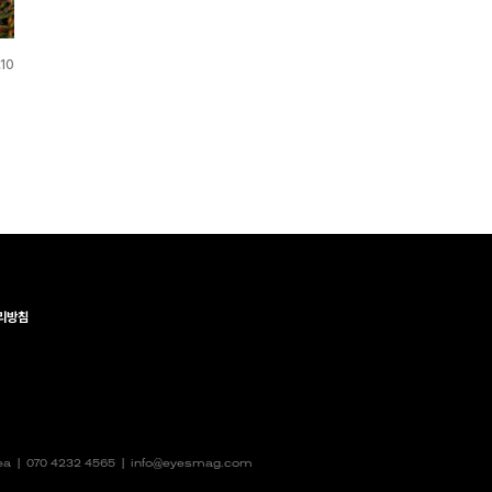
10
리방침
rea |
070 4232 4565
|
info@eyesmag.com