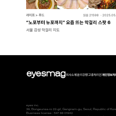
라이프 > 푸드
읽음
21598
・
2025.05.
“노포부터 뉴포까지” 요즘 뜨는 막걸리 스팟 6
서울 감성 막걸리 지도
회사소개
|
윤리강령
|
고충처리인
|
개인정보처
eyes inc.
39, Bongeunsa-ro 22-gil, Gangnam-gu, Seoul, Republic of Ko
Business license : 547 88 01942