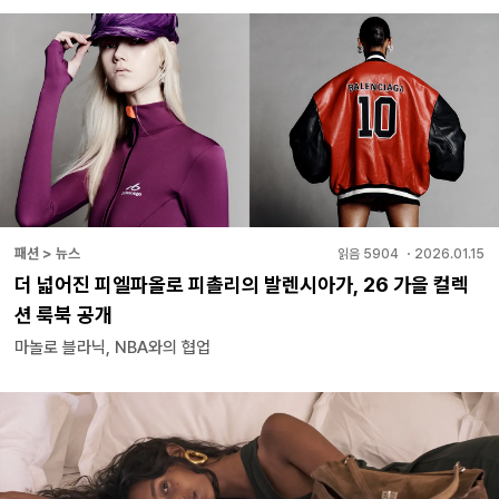
패션 > 뉴스
읽음
5904
・
2026.01.15
더 넓어진 피엘파올로 피촐리의 발렌시아가, 26 가을 컬렉
션 룩북 공개
마놀로 블라닉, NBA와의 협업