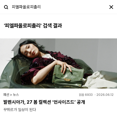
'
피엘파올로피촐리
' 검색 결과
패션 > 뉴스
읽음
6933
・
2026.06.12
발렌시아가, 27 봄 컬렉션 ‘언사이즈드’ 공개
꾸뛰르가 일상이 된다