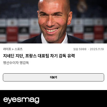
라이프 > 스포츠
읽음
5988
・
2025.11.19
지네딘 지단, 프랑스 대표팀 차기 감독 유력
명선수이자 명감독
더보기