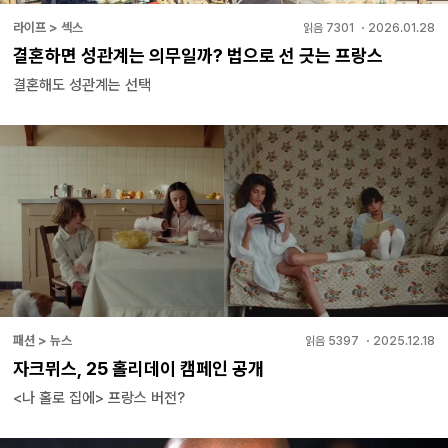
라이프 > 섹스
읽음
7301
・
2026.01.28
결혼하면 성관계는 의무일까? 법으로 선 긋는 프랑스
결혼해도 성관계는 선택
패션 > 뉴스
읽음
5397
・
2025.12.18
자크뮈스, 25 홀리데이 캠페인 공개
<나 홀로 집에> 프랑스 버전?