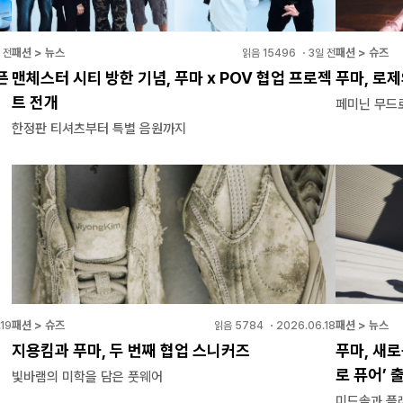
패션 > 뉴스
패션 > 슈즈
 전
읽음
15496
・
3일 전
픈
맨체스터 시티 방한 기념, 푸마 x POV 협업 프로젝
푸마, 로제
트 전개
페미닌 무드
한정판 티셔츠부터 특별 음원까지
패션 > 슈즈
패션 > 뉴스
19
읽음
5784
・
2026.06.18
지용킴과 푸마, 두 번째 협업 스니커즈
푸마, 새
로 퓨어’ 
빛바램의 미학을 담은 풋웨어
미드솔과 플