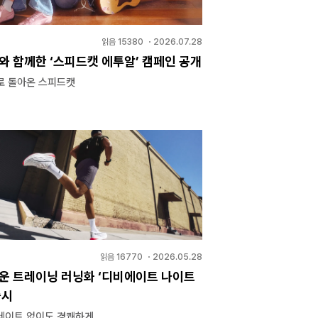
읽음
15380
・
2026.07.28
와 함께한 ‘스피드캣 에투알’ 캠페인 공개
로 돌아온 스피드캣
읽음
16770
・
2026.05.28
로운 트레이닝 러닝화 ‘디비에이트 나이트
출시
레이트 없이도 경쾌하게