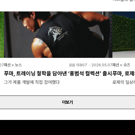
패션 > 뉴스
패션 > 슈즈
07
읽음
15807
・
2026.05.07
푸마, 트레이닝 철학을 담아낸 ‘홍범석 컬렉션’ 출시
푸마, 로제
그가 제품 개발에 직접 참여했다
로제의 일상
더보기