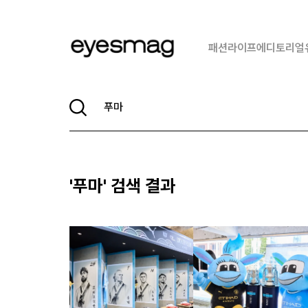
패션
라이프
에디토리얼
'
푸마
' 검색 결과