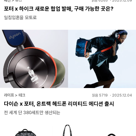
패션 > 뉴스
읽음
6263
・
2025.12.09
포터 x 하이크 새로운 협업 발매, 구매 가능한 곳은?
일칩입혼을 모토로
라이프 > 테크
읽음
5719
・
2025.12.04
다이슨 x 포터, 온트랙 헤드폰 리미티드 에디션 출시
전 세계 단 380세트만 생산되는