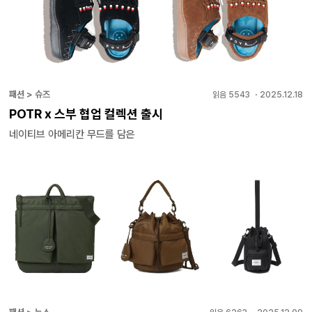
패션 > 슈즈
읽음
5543
・
2025.12.18
POTR x 스부 협업 컬렉션 출시
네이티브 아메리칸 무드를 담은