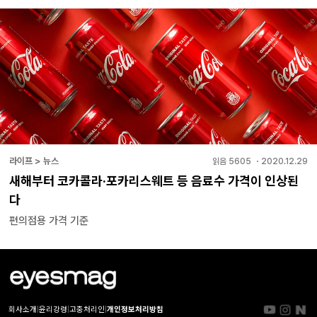
라이프 > 뉴스
읽음
5605
・
2020.12.29
새해부터 코카콜라·포카리스웨트 등 음료수 가격이 인상된
다
편의점용 가격 기준
회사소개
|
윤리강령
|
고충처리인
|
개인정보처리방침