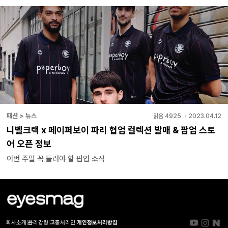
패션 > 뉴스
읽음
4925
・
2023.04.12
니벨크랙 x 페이퍼보이 파리 협업 컬렉션 발매 & 팝업 스토
어 오픈 정보
이번 주말 꼭 들러야 할 팝업 소식
회사소개
|
윤리강령
|
고충처리인
|
개인정보처리방침