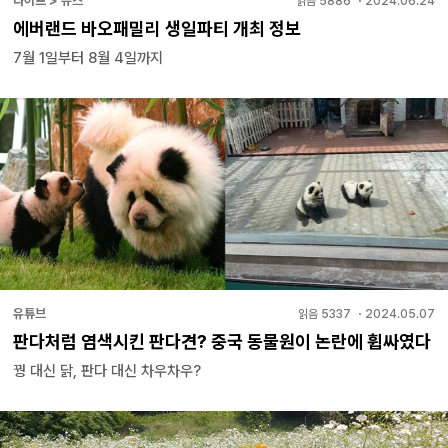
라이프 > 뉴스
읽음
5886
・
2024.06.24
에버랜드 바오패밀리 생일파티 개최 정보
7월 1일부터 8월 4일까지
유튜브
읽음
5337
・
2024.05.07
판다처럼 염색시킨 판다견? 중국 동물원이 논란에 휩싸였다
꿩 대신 닭, 판다 대신 차우차우?