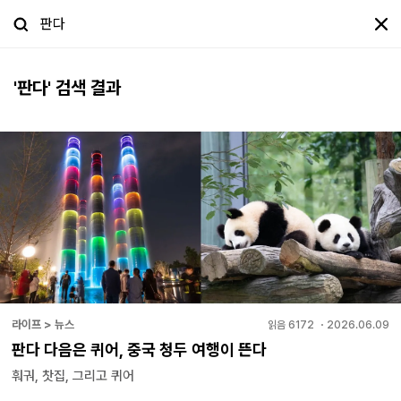
'
판다
' 검색 결과
라이프 > 뉴스
읽음
6172
・
2026.06.09
판다 다음은 퀴어, 중국 청두 여행이 뜬다
훠궈, 찻집, 그리고 퀴어