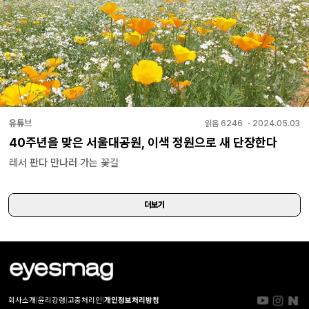
유튜브
읽음
6246
・
2024.05.03
40주년을 맞은 서울대공원, 이색 정원으로 새 단장한다
레서 판다 만나러 가는 꽃길
더보기
회사소개
|
윤리강령
|
고충처리인
|
개인정보처리방침