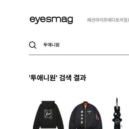
패션
라이프
에디토리얼
'
투애니원
' 검색 결과