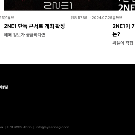
유튜브
유튜브
25
읽음
5785
・
2024.07.25
2NE1 단독 콘서트 개최 확정
2NE1이 
는?
예매 정보가 궁금하다면
씨엘이 직접
리방침
rea |
070 4232 4565
|
info@eyesmag.com