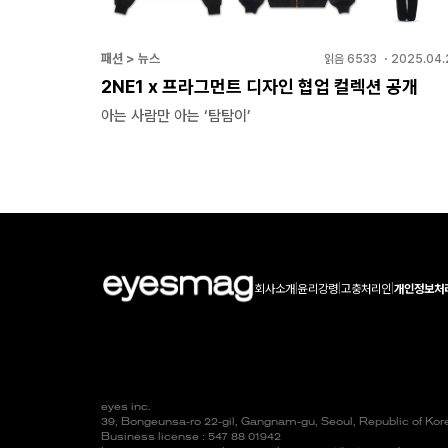
패션 > 뉴스
읽음
6533
・
2025.04.
2NE1 x 프라그먼트 디자인 협업 컬렉션 공개
아는 사람만 아는 ‘탐탐이’
회사소개
|
윤리강령
|
고충처리인
|
개인정보처
eyes inc.
39, Bongeunsa-ro 22-gil, Gangnam-gu, Seoul, Republic of Ko
Business license : 547 88 01942