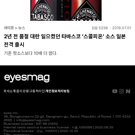
라이프 > 뉴스
읽음
5238
・
2019.07.01
2년 전 품절 대란 일으켰던 타바스코 ‘스콜피온’ 소스 일본
전격 출시
기존 핫소스보다 10배 더 맵다.
회사소개
|
윤리강령
|
고충처리인
|
개인정보처리방침
eyes inc.
39, Bongeunsa-ro 22-gil, Gangnam-gu, Seoul, Republic of Korea |
070 4232
4565
|
info@eyesmag.com
Business license : 547 88 01942
Internet news service business license :
서울,자
60059 | 2020.09.25
Periodical license :
강남,
가00010 | 2020.10.30
Title : eyesmag