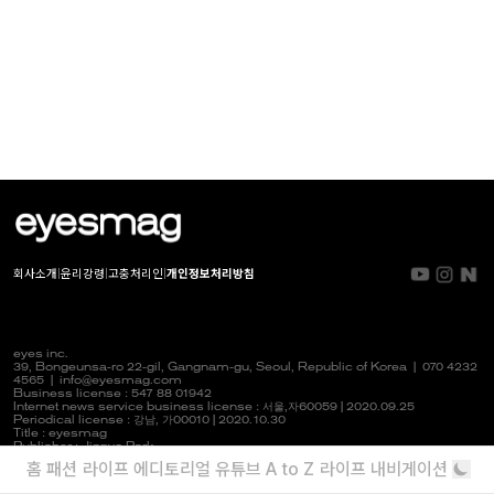
회사소개
|
윤리강령
|
고충처리인
|
개인정보처리방침
eyes inc.
39, Bongeunsa-ro 22-gil, Gangnam-gu, Seoul, Republic of Korea |
070 4232
4565
|
info@eyesmag.com
Business license : 547 88 01942
Internet news service business license :
서울,자
60059 | 2020.09.25
Periodical license :
강남,
가00010 | 2020.10.30
Title : eyesmag
Publisher : Jinpyo Park
News manager & Editorial officer : Youlim Heo
홈
패션
라이프
에디토리얼
유튜브
A to Z
라이프 내비게이션