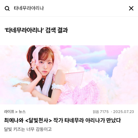
'
타네무라아리나
' 검색 결과
라이프 > 뉴스
읽음
7175
・
2025.07.23
최예나와 <달빛천사> 작가 타네무라 아리나가 만났다
달빛 키즈는 너무 감동이고