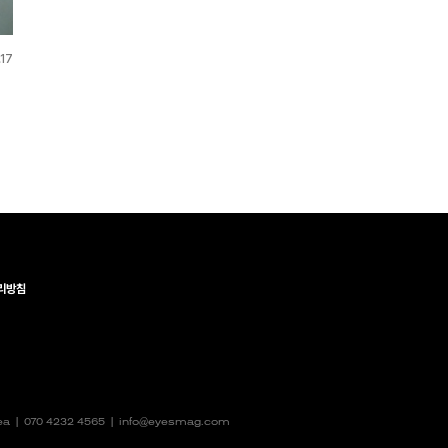
.17
리방침
rea |
070 4232 4565
|
info@eyesmag.com