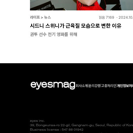
라이프 > 뉴스
읽음
7169
・
2024.10
시드니 스위니가 근육질 모습으로 변한 이유
권투 선수 전기 영화를 위해
회사소개
|
윤리강령
|
고충처리인
|
개인정보처
eyes inc.
39, Bongeunsa-ro 22-gil, Gangnam-gu, Seoul, Republic of Ko
Business license : 547 88 01942