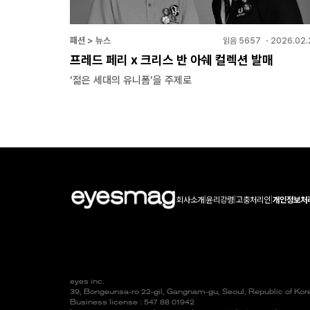
패션 > 뉴스
읽음
5657
・
2026.02.
프레드 페리 x 크리스 반 아쉐 컬렉션 발매
‘젊은 세대의 유니폼’을 주제로
회사소개
|
윤리강령
|
고충처리인
|
개인정보처
eyes inc.
39, Bongeunsa-ro 22-gil, Gangnam-gu, Seoul, Republic of Ko
Business license : 547 88 01942