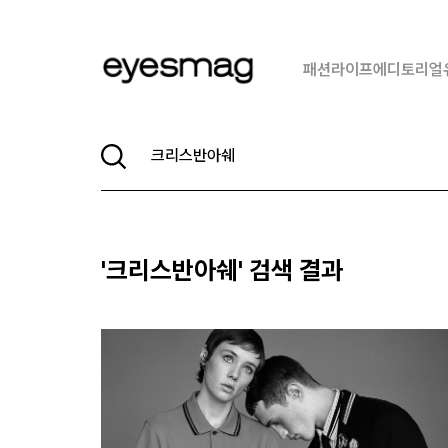
패션
라이프
에디토리얼
'
크리스반아쉐
' 검색 결과