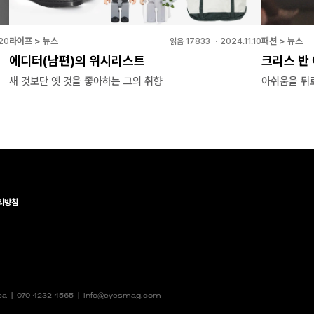
라이프 > 뉴스
패션 > 뉴스
20
읽음
17833
・
2024.11.10
에디터(남편)의 위시리스트
크리스 반 
새 것보단 옛 것을 좋아하는 그의 취향
아쉬움을 뒤
리방침
rea |
070 4232 4565
|
info@eyesmag.com