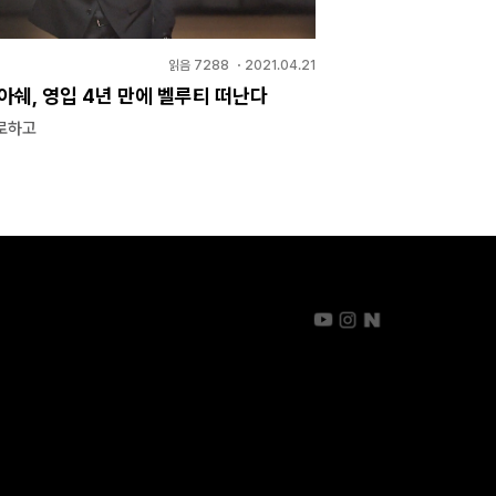
읽음
7288
・
2021.04.21
아쉐, 영입 4년 만에 벨루티 떠난다
로하고