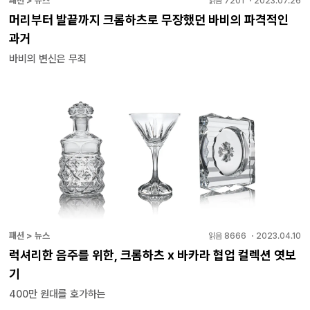
패션 > 뉴스
읽음
7201
・
2023.07.26
머리부터 발끝까지 크롬하츠로 무장했던 바비의 파격적인
과거
바비의 변신은 무죄
패션 > 뉴스
읽음
8666
・
2023.04.10
럭셔리한 음주를 위한, 크롬하츠 x 바카라 협업 컬렉션 엿보
기
400만 원대를 호가하는