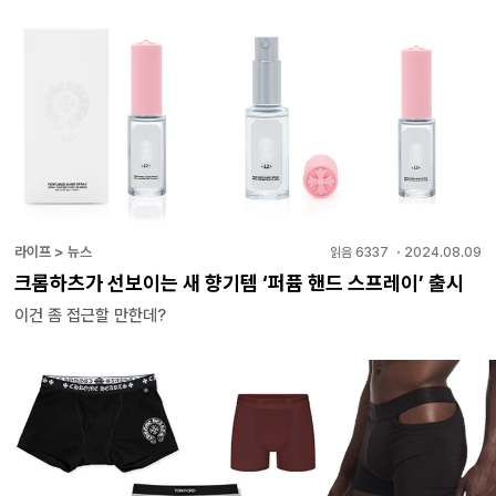
라이프 > 뉴스
읽음
6337
・
2024.08.09
크롬하츠가 선보이는 새 향기템 ‘퍼퓸 핸드 스프레이’ 출시
이건 좀 접근할 만한데?