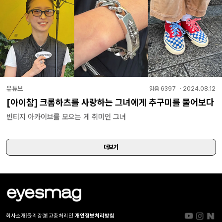
유튜브
읽음
6397
・
2024.08.12
[아이참] 크롬하츠를 사랑하는 그녀에게 추구미를 물어보다
빈티지 아카이브를 모으는 게 취미인 그녀
더보기
회사소개
|
윤리강령
|
고충처리인
|
개인정보처리방침