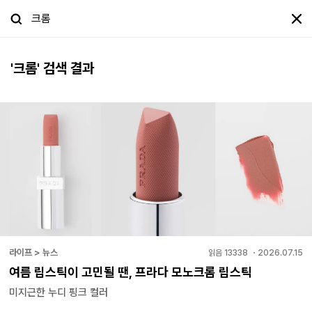
'
크롬
' 검색 결과
라이프 > 뉴스
읽음
13338
・
2026.07.15
여름 립스틱이 고민될 땐, 프라다 모노크롬 립스틱
미지근한 누디 핑크 컬러