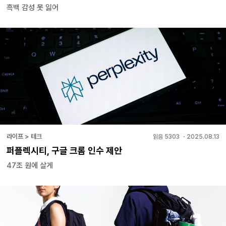
흑백 감성 못 잃어
라이프 > 테크
읽음
5303
・
2025.08.13
퍼플렉시티, 구글 크롬 인수 제안
47조 원에 살게