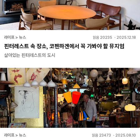
라이프 > 뉴스
읽음
20235
・
2025.12.18
핀터레스트 속 장소, 코펜하겐에서 꼭 가봐야 할 뮤지엄
살아있는 핀터레스트의 도시
라이프 > 뉴스
읽음
23473
・
2025.08.10