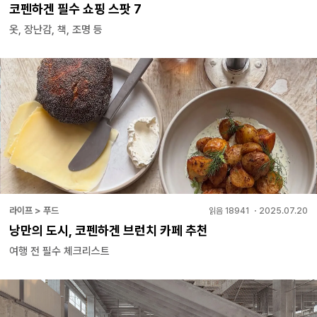
코펜하겐 필수 쇼핑 스팟 7
옷, 장난감, 책, 조명 등
라이프 > 푸드
읽음
18941
・
2025.07.20
낭만의 도시, 코펜하겐 브런치 카페 추천
여행 전 필수 체크리스트