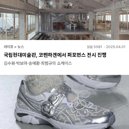
라이프 > 뉴스
읽음
5581
・
2025.04.01
국립현대미술관, 코펜하겐에서 퍼포먼스 전시 진행
김수화·박보마·송예환·최범규의 쇼케이스