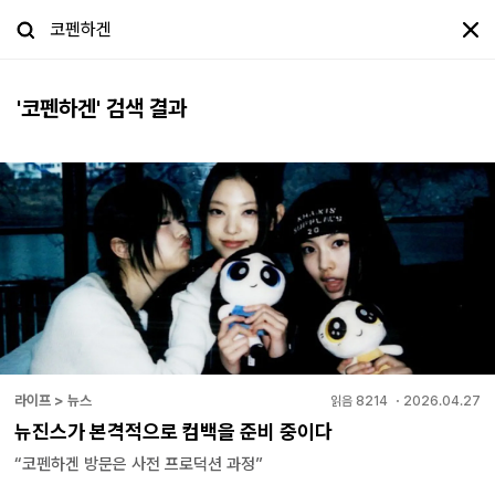
'
코펜하겐
' 검색 결과
라이프 > 뉴스
읽음
8214
・
2026.04.27
뉴진스가 본격적으로 컴백을 준비 중이다
“코펜하겐 방문은 사전 프로덕션 과정”