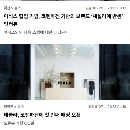
패션 > 뉴스
읽음
30729
・
2023.09.12
아식스 협업 기념, 코펜하겐 기반의 브랜드 ‘세실리에 반센’
인터뷰
아식스와의 다음 스텝에 대한 대답은?
라이프 > 뉴스
읽음
6197
・
2023.04.19
테클라, 코펜하겐에 첫 번째 매장 오픈
오픈은 4월 OO일