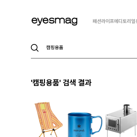
패션
라이프
에디토리얼
'
캠핑용품
' 검색 결과