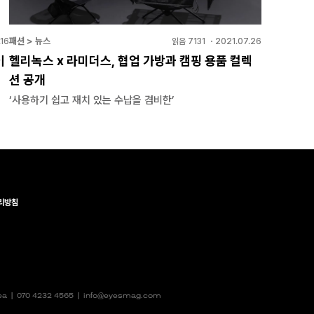
패션 > 뉴스
16
읽음
7131
・
2021.07.26
이
헬리녹스 x 라미더스, 협업 가방과 캠핑 용품 컬렉
션 공개
‘사용하기 쉽고 재치 있는 수납을 겸비한’
리방침
rea |
070 4232 4565
|
info@eyesmag.com