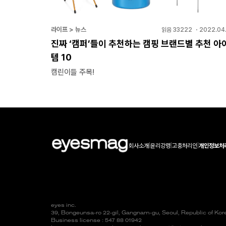
라이프 > 뉴스
읽음
33222
・
2022.04.
진짜 ‘캠퍼’들이 추천하는 캠핑 브랜드별 추천 아
템 10
캠린이들 주목!
회사소개
|
윤리강령
|
고충처리인
|
개인정보처
eyes inc.
39, Bongeunsa-ro 22-gil, Gangnam-gu, Seoul, Republic of Ko
Business license : 547 88 01942