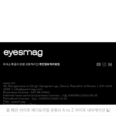
회사소개
|
윤리강령
|
고충처리인
|
개인정보처리방침
eyes inc.
39, Bongeunsa-ro 22-gil, Gangnam-gu, Seoul, Republic of Korea |
070 4232
4565
|
info@eyesmag.com
Business license : 547 88 01942
Internet news service business license :
서울,자
60059 | 2020.09.25
Periodical license :
강남,
가00010 | 2020.10.30
Title : eyesmag
Publisher : Jinpyo Park
News manager & Editorial officer : Youlim Heo
홈
패션
라이프
에디토리얼
유튜브
A to Z
라이프 내비게이션