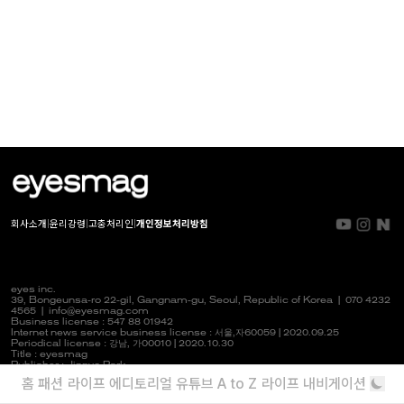
회사소개
|
윤리강령
|
고충처리인
|
개인정보처리방침
eyes inc.
39, Bongeunsa-ro 22-gil, Gangnam-gu, Seoul, Republic of Korea |
070 4232
4565
|
info@eyesmag.com
Business license : 547 88 01942
Internet news service business license :
서울,자
60059 | 2020.09.25
Periodical license :
강남,
가00010 | 2020.10.30
Title : eyesmag
Publisher : Jinpyo Park
News manager & Editorial officer : Youlim Heo
홈
패션
라이프
에디토리얼
유튜브
A to Z
라이프 내비게이션