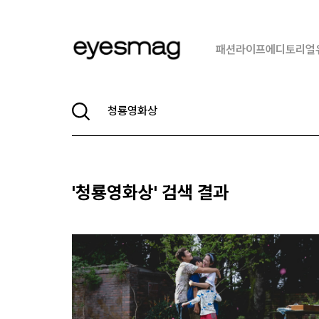
패션
라이프
에디토리얼
'
청룡영화상
' 검색 결과