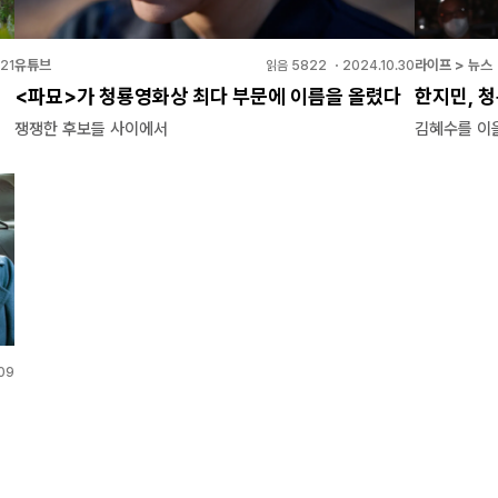
유튜브
라이프 > 뉴스
.21
읽음
5822
・
2024.10.30
<파묘>가 청룡영화상 최다 부문에 이름을 올렸다
한지민, 
쟁쟁한 후보들 사이에서
김혜수를 이을
.09
에