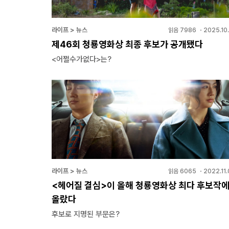
라이프 > 뉴스
읽음
7986
・
2025.10
제46회 청룡영화상 최종 후보가 공개됐다
<어쩔수가없다>는?
라이프 > 뉴스
읽음
6065
・
2022.11
<헤어질 결심>이 올해 청룡영화상 최다 후보작
올랐다
후보로 지명된 부문은?