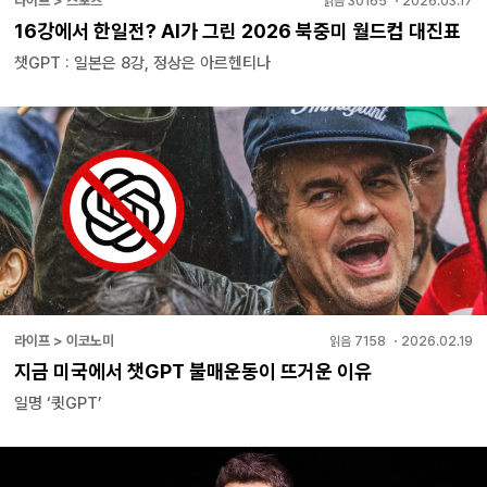
라이프 > 스포츠
읽음
30165
・
2026.03.17
16강에서 한일전? AI가 그린 2026 북중미 월드컵 대진표
챗GPT : 일본은 8강, 정상은 아르헨티나
라이프 > 이코노미
읽음
7158
・
2026.02.19
지금 미국에서 챗GPT 불매운동이 뜨거운 이유
일명 ‘큇GPT’