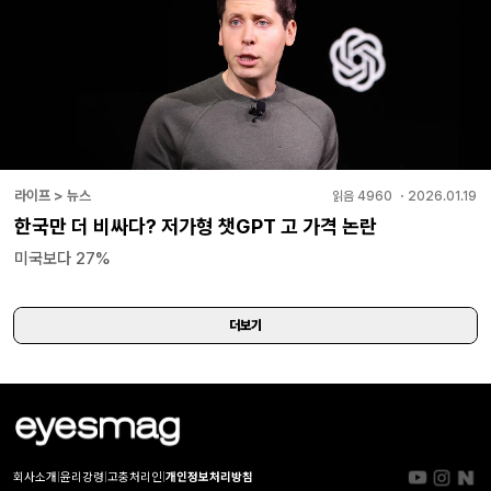
라이프 > 뉴스
읽음
4960
・
2026.01.19
한국만 더 비싸다? 저가형 챗GPT 고 가격 논란
미국보다 27%
더보기
회사소개
|
윤리강령
|
고충처리인
|
개인정보처리방침