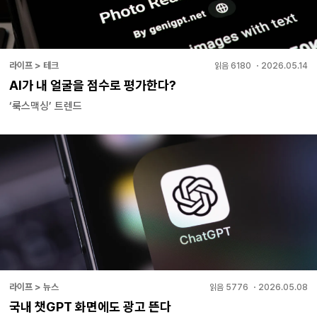
라이프 > 테크
읽음
6180
・
2026.05.14
AI가 내 얼굴을 점수로 평가한다?
‘룩스맥싱’ 트렌드
라이프 > 뉴스
읽음
5776
・
2026.05.08
국내 챗GPT 화면에도 광고 뜬다