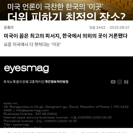
유튜브
읽음
3442
・
2023.08.01
미국이 꼽은 최고의 피서지, 한국에서 의외의 곳이 거론됐다
요즘 미국에서 더 핫하다는 ‘이곳’
회사소개
|
윤리강령
|
고충처리인
|
개인정보처리방침
eyes inc.
39, Bongeunsa-ro 22-gil, Gangnam-gu, Seoul, Republic of Korea |
070 4232
4565
|
info@eyesmag.com
Business license : 547 88 01942
Internet news service business license :
서울,자
60059 | 2020.09.25
Periodical license :
강남,
가00010 | 2020.10.30
Title : eyesmag
Publisher : Jinpyo Park
News manager & Editorial officer : Youlim Heo