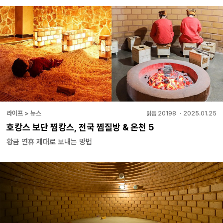
라이프 > 뉴스
읽음
20198
・
2025.01.25
호캉스 보단 찜캉스, 전국 찜질방 & 온천 5
황금 연휴 제대로 보내는 방법