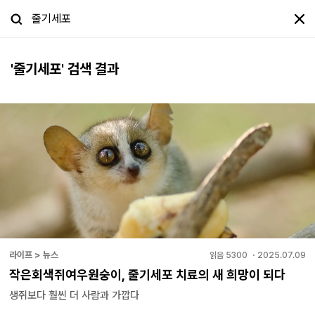
'
줄기세포
' 검색 결과
라이프 > 뉴스
읽음
5300
・
2025.07.09
작은회색쥐여우원숭이, 줄기세포 치료의 새 희망이 되다
생쥐보다 훨씬 더 사람과 가깝다