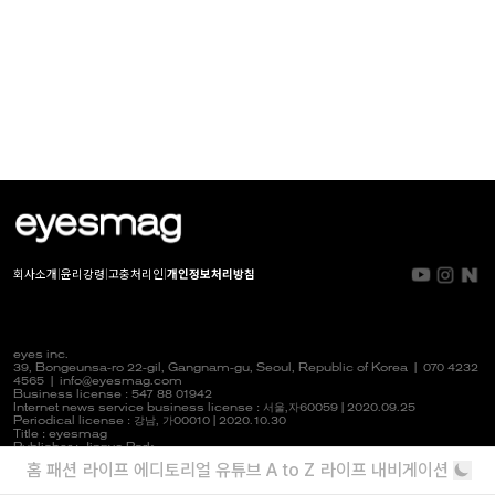
회사소개
|
윤리강령
|
고충처리인
|
개인정보처리방침
eyes inc.
39, Bongeunsa-ro 22-gil, Gangnam-gu, Seoul, Republic of Korea |
070 4232
4565
|
info@eyesmag.com
Business license : 547 88 01942
Internet news service business license :
서울,자
60059 | 2020.09.25
Periodical license :
강남,
가00010 | 2020.10.30
Title : eyesmag
Publisher : Jinpyo Park
News manager & Editorial officer : Youlim Heo
홈
패션
라이프
에디토리얼
유튜브
A to Z
라이프 내비게이션