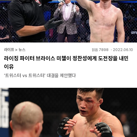
라이프 > 뉴스
읽음
7898
・
2022.06.10
라이징 파이터 브라이스 미첼이 정찬성에게 도전장을 내민
이유
‘트위스터 vs 트위스터’ 대결을 제안했다