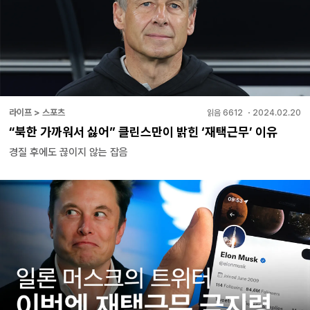
라이프 > 스포츠
읽음
6612
・
2024.02.20
“북한 가까워서 싫어” 클린스만이 밝힌 ‘재택근무’ 이유
경질 후에도 끊이지 않는 잡음