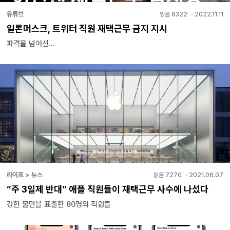
유튜브
읽음
6322
・
2022.11.11
일론머스크, 트위터 직원 재택근무 금지 지시
파격을 넘어선...
라이프 > 뉴스
읽음
7270
・
2021.06.07
“주 3일제 반대” 애플 직원들이 재택근무 사수에 나섰다
강한 불만을 표출한 80명의 직원들