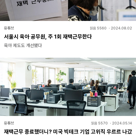
유튜브
읽음
5560
・
2024.08.02
서울시 육아 공무원, 주 1회 재택근무한다
육아 제도도 개선됐다
유튜브
읽음
5570
・
2024.05.14
재택근무 종료했더니? 미국 빅테크 기업 고위직 우르르 나갔