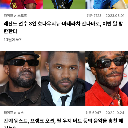
라이프 > 스포츠
읽음
7123
・
2023.08.01
레전드 선수 3인 호나우지뉴·마테라치·칸나바로, 이번 달 방
한한다
10월에도?
라이프 > 뉴스
읽음
6947
・
2022.10.24
칸예 웨스트, 프랭크 오션, 릴 우지 버트 등의 음악을 훔친 해