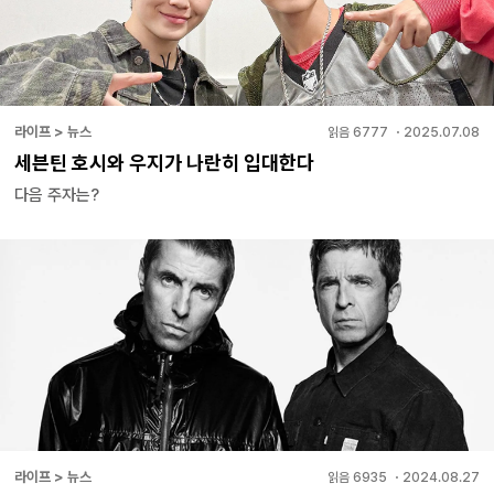
라이프 > 뉴스
읽음
6777
・
2025.07.08
세븐틴 호시와 우지가 나란히 입대한다
다음 주자는?
라이프 > 뉴스
읽음
6935
・
2024.08.27