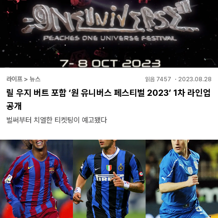
라이프 > 뉴스
읽음
7457
・
2023.08.28
릴 우지 버트 포함 ‘원 유니버스 페스티벌 2023’ 1차 라인업
공개
벌써부터 치열한 티켓팅이 예고됐다