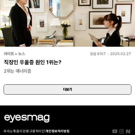
라이프 > 뉴스
읽음
6107
・
2025.02.27
직장인 우울증 원인 1위는?
2위는 매너리즘
더보기
회사소개
|
윤리강령
|
고충처리인
|
개인정보처리방침