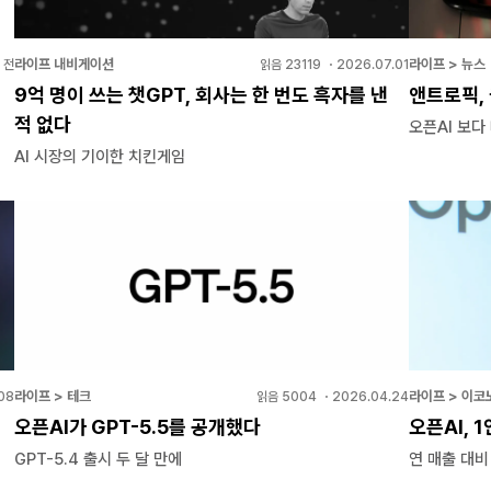
라이프 내비게이션
라이프 > 뉴스
 전
읽음
23119
・
2026.07.01
9억 명이 쓰는 챗GPT, 회사는 한 번도 흑자를 낸
앤트로픽,
적 없다
오픈AI 보다
AI 시장의 기이한 치킨게임
라이프 > 테크
라이프 > 이코
08
읽음
5004
・
2026.04.24
오픈AI가 GPT-5.5를 공개했다
오픈AI, 
GPT-5.4 출시 두 달 만에
연 매출 대비