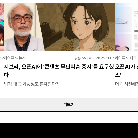
라이프 > 뉴스
라이프 > 테크
.12
읽음
5939
・
2025.11.04
지브리, 오픈AI에 ‘콘텐츠 무단학습 중지’를 요구했
오픈AI가 
다
스’
법적 대응 가능성도 존재한다?
더욱 치열해진
더보기