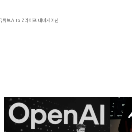
유튜브
A to Z
라이프 내비게이션