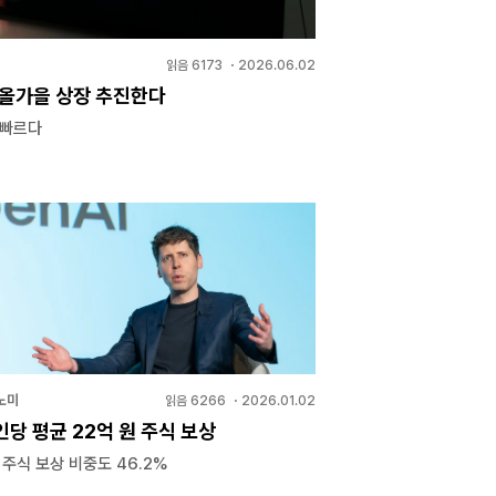
읽음
6173
・
2026.06.02
 올가을 상장 추진한다
 빠르다
노미
읽음
6266
・
2026.01.02
1인당 평균 22억 원 주식 보상
 주식 보상 비중도 46.2%