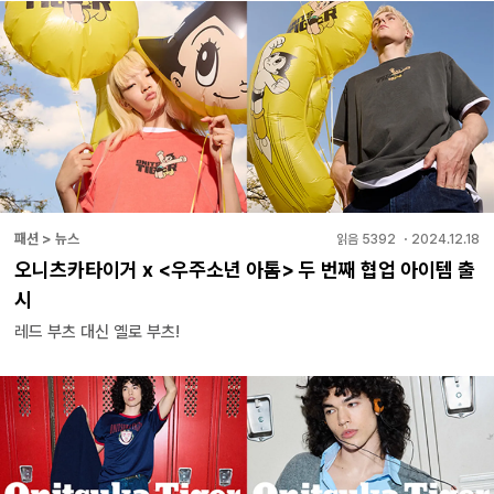
패션 > 뉴스
읽음
5392
・
2024.12.18
오니츠카타이거 x <우주소년 아톰> 두 번째 협업 아이템 출
시
레드 부츠 대신 옐로 부츠!