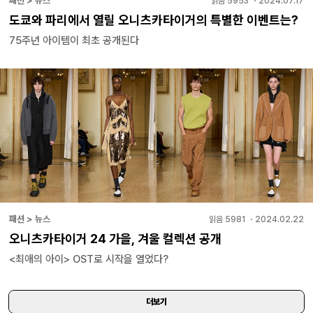
패션 > 뉴스
읽음
5953
・
2024.07.17
도쿄와 파리에서 열릴 오니츠카타이거의 특별한 이벤트는?
75주년 아이템이 최초 공개된다
패션 > 뉴스
읽음
5981
・
2024.02.22
오니츠카타이거 24 가을, 겨울 컬렉션 공개
<최애의 아이> OST로 시작을 열었다?
더보기