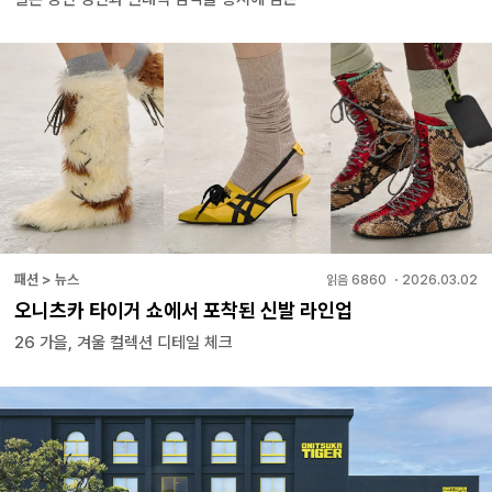
패션 > 뉴스
읽음
6860
・
2026.03.02
오니츠카 타이거 쇼에서 포착된 신발 라인업
26 가을, 겨울 컬렉션 디테일 체크